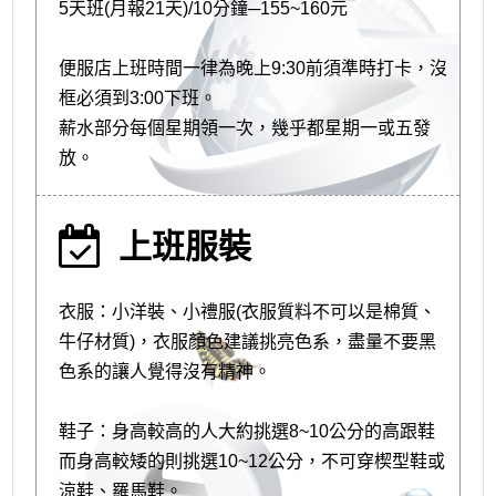
5天班(月報21天)/10分鐘─155~160元
便服店上班時間一律為晚上9:30前須準時打卡，沒
框必須到3:00下班。
薪水部分每個星期領一次，幾乎都星期一或五發
放。
上班服裝
衣服：小洋裝、小禮服(衣服質料不可以是棉質、
牛仔材質)，衣服顏色建議挑亮色系，盡量不要黑
色系的讓人覺得沒有精神。
鞋子：身高較高的人大約挑選8~10公分的高跟鞋
而身高較矮的則挑選10~12公分，不可穿楔型鞋或
涼鞋、羅馬鞋。