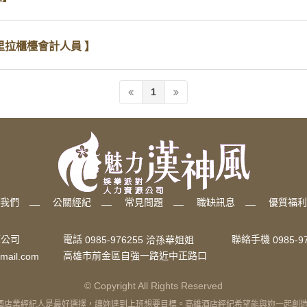
格里拉櫃檯會計人員 】
1
我們
公關經紀
常見問題
職缺訊息
優質福利
電話
聯絡手機
源公司
0985-976255 洽孫華姐姐
0985-9
高雄市前金區自強一路近中正路口
mail.com
© Copyright All Rights Reserved
業經紀人是最好選擇，讓妳達到上班想要目標。高雄酒店經紀希望能與妳一起創造美好