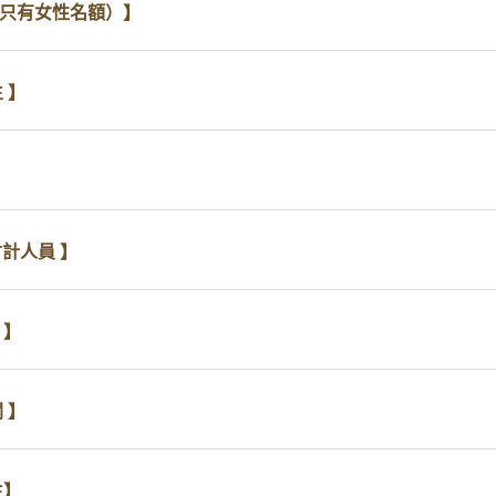
（只有女性名額）】
 】
】
會計人員 】
 】
關 】
生】