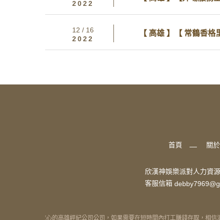
2022
12 / 16
【 高雄 】【 常鶴香
2022
首頁
關於
欣漢神娛樂派對人力資
客服信箱
debby7969@g
絕對是妳可以放心的高雄經紀公司公司，如果需要在短時間內打工賺錢存取，相信酒店