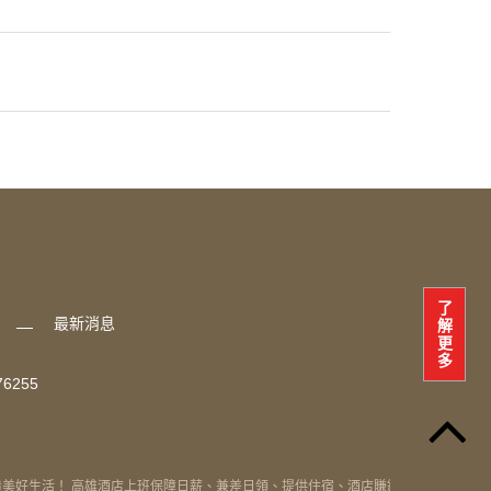
了
最新消息
解
更
多
76255
生活！ 高雄酒店上班保障日薪、兼差日領、提供住宿、酒店賺錢兼職優先選擇、高雄經