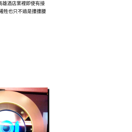
高雄酒店業裡即使有接
的犧牲也只不過是摟摟腰