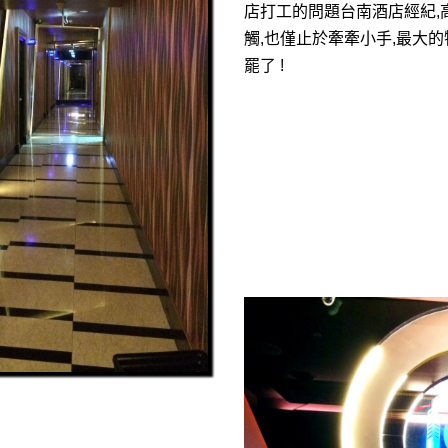
店打工的問題台南酒店經紀,
觸,也僅止於牽牽小手,最大
罷了 !