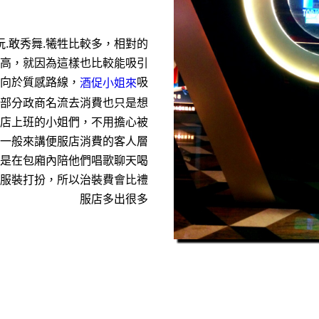
酒店種類
玩.敢秀舞.犧牲比較多，相對的
高，就因為這樣也比較能吸引
趨向於質感路線，
吸
酒促小姐來
部分政商名流去消費也只是想
店上班的小姐們，不用擔心被
 一般來講便服店消費的客人層
是在包廂內陪他們唱歌聊天喝
服裝打扮，所以治裝費會比禮
服店多出很多