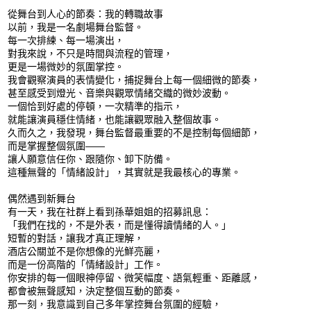
從舞台到人心的節奏：我的轉職故事
以前，我是一名劇場舞台監督。
每一次排練、每一場演出，
對我來說，不只是時間與流程的管理，
更是一場微妙的氛圍掌控。
我會觀察演員的表情變化，捕捉舞台上每一個細微的節奏，
甚至感受到燈光、音樂與觀眾情緒交織的微妙波動。
一個恰到好處的停頓，一次精準的指示，
就能讓演員穩住情緒，也能讓觀眾融入整個故事。
久而久之，我發現，舞台監督最重要的不是控制每個細節，
而是掌握整個氛圍——
讓人願意信任你、跟隨你、卸下防備。
這種無聲的「情緒設計」，其實就是我最核心的專業。
偶然遇到新舞台
有一天，我在社群上看到孫華姐姐的招募訊息：
「我們在找的，不是外表，而是懂得讀情緒的人。」
短暫的對話，讓我才真正理解，
酒店公關並不是你想像的光鮮亮麗，
而是一份高階的「情緒設計」工作。
你安排的每一個眼神停留、微笑幅度、語氣輕重、距離感，
都會被無聲感知，決定整個互動的節奏。
那一刻，我意識到自己多年掌控舞台氛圍的經驗，