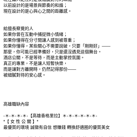
以前設計的是場景與節奏的和諧；
現在設計的是心與心之間的距離感。
給擅長察覺的人
如果你曾在互動中捕捉微小情緒；
如果你懂得在分寸間讓人感到被尊重；
如果你懂得，某些關心不需要說破，只要「剛剛好」——
那麼，你可能已經準備好，只是還沒遇見這個舞台。
酒店公關，不是等待，而是主動掌控氛圍。
真正的專業，不是讓人短暫快樂，
而是讓對方離開時，仍然記得那份——
被細膩對待的安心感。
高雄職缺內容
-＊-＊-＊-＊-【高雄香格里拉】＊-＊-＊-＊-＊-＊-
*【 女 性 公 關 】*
最優質的環境 誠徵有自信 想賺錢 轉換舒適圈的優質美女