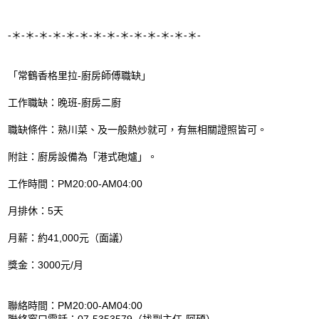
-＊-＊-＊-＊-＊-＊-＊-＊-＊-＊-＊-＊-＊-＊-
「常鶴香格里拉-廚房師傅職缺」
工作職缺：晚班-廚房二廚
職缺條件：熟川菜、及一般熱炒就可，有無相關證照皆可。
附註：廚房設備為「港式砲爐」。
工作時間：PM20:00-AM04:00
月排休：5天
月薪：約41,000元（面議）
獎金：3000元/月
聯絡時間：PM20:00-AM04:00
聯絡窗口電話：07-5353579（找副主任-阿碩）