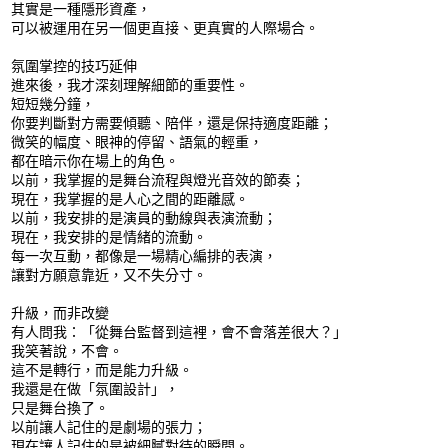
其實是一種隱形資產，
可以被運用在另一個更直接、更真實的人際場合。
氛圍掌控的技巧延伸
進來後，我才深刻理解細節的重要性。
短短幾分鐘，
你要判斷對方需要傾聽、陪伴，還是保持適度距離；
微笑的幅度、眼神的停留、語氣的輕重，
都在暗示你在場上的角色。
以前，我掌握的是舞台流程與燈光音效的節奏；
現在，我掌握的是人心之間的距離感。
以前，我安排的是演員的動線與表演流動；
現在，我安排的是情緒的流動。
每一次互動，都像是一場精心編排的表演，
讓對方願意靠近，又不失分寸。
升級，而非改變
有人問我：「從舞台監督到這裡，會不會落差很大？」
我笑著說，不會。
這不是轉行，而是能力升級。
我還是在做「氛圍設計」，
只是舞台換了。
以前讓人記住的是劇場的張力；
現在讓人記住的是被細膩對待的瞬間。