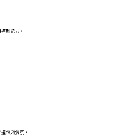
，
緒控制能力，
。
掌握包廂氣氛，