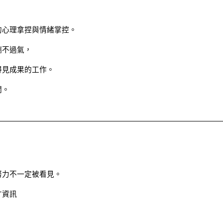
的心理拿捏與情緒掌控。
喘不過氣，
得見成果的工作。
關。
努力不一定被看見。
才資訊