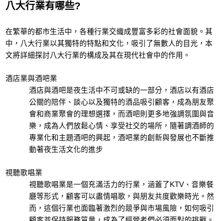
八大行業有哪些?
在繁華的都市生活中，各種行業交織成豐富多彩的社會面貌。其
中，八大行業以其獨特的特點和文化，吸引了無數人的目光，本
文將詳細探討八大行業的構成及其在現代社會中的作用。
酒店業與酒吧業
酒店與酒吧是夜生活中不可或缺的一部分，酒店以有酒店
公關的陪伴、談心以及獨特的酒品吸引顧客，成為朋友聚
會和商業聚會的理想選擇，而酒吧則更多地強調氛圍與音
樂，成為人們放鬆心情、享受社交的場所，隨著調酒師的
專業化和主題酒吧的興起，酒吧業的創新與發展也不斷推
動著夜生活文化的進步
視聽歌唱業
視聽歌唱業是一個充滿活力的行業，涵蓋了KTV、音樂餐
廳等形式，顧客可以盡情唱歌，與朋友共度歡樂時光。然
而，這個行業也面臨著激烈的競爭與市場風險，如何吸引
顧客並保持服務質量，成為了經營者們必須面對的挑戰。