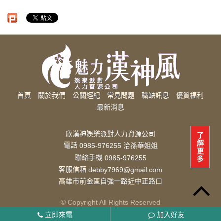
首頁
關於我們
公關經紀
常見問題
職缺訊息
優質福利
最新消息
欣漢神娛樂派對人力資源公司
了
解
電話
0985-976255 洽孫華姐姐
更
聯絡手機
0985-976255
多
客服信箱
debby7969@gmail.com
高雄市前金區自強一路近中正路口
© Copyright All Rights Reserved
立即來電
加入好友
妳可以放心的高雄經紀公司公司，如果需要在短時間內打工賺錢存取，相信酒店業經紀