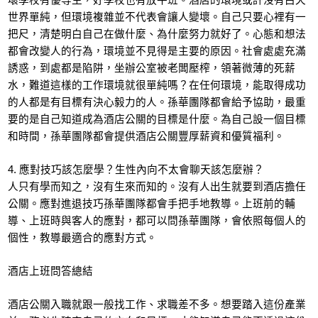
世界單純，但環境複雜並不代表會讓人變壞。自己只要心裡有一
把尺，清楚明白自己在做什麼、為什麼努力就好了。心態和想法
都會改變人的行為，環境並不見得是主要的原因。社會處處充滿
誘惑，到處都是陷阱，坐辦公室被老闆壓榨，領著微薄的死薪
水，難道這樣的工作環境就很單純嗎？在任何環境，能取得成功
的人都是有目標有決心毅力的人。孫華團隊都會給予協助，最重
要的是自己知道成為酒店公關的目標是什麼。為自己設一個目標
和時間，孫華團隊都會提供酒店公關豐厚薪資和優質福利。
4. 應對技巧該怎麼學？生性內向不太會聊天該怎麼辦？
人只有學而知之，沒有生來而知的。沒有人出生就要到酒店擔任
公關。應對進退技巧孫華團隊都會手把手地教導。上班前的輔
導、上班時與客人的應對，都可以問孫華團隊，會依照每個人的
個性，教導最適合的應對方式。
酒店上班問答總結
酒店公關入職就跟一般找工作、求職差不多。想要踏入這份產業