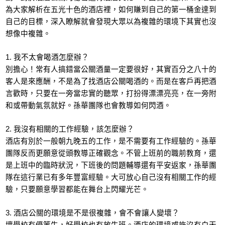
為大家解析在五光十色的酒店裡，如何賺到自己的第一桶金達到
自己的目標，深入瞭解就會發現大眾以為複雜的環境下其實也沒
想像中複雜。
1. 我不太會喝酒怎麼辦？
別擔心！常有人搞錯當公關酒量一定要很好，其實百分之八十的
客人是來應酬，不是為了找酒店公關喝酒的。而是在客戶再把酒
言歡時，只要在一旁當忠實的聽眾，打扮得漂漂亮亮，在一旁附
和或帶動氣氛就好。孫華團隊也會教導如何閃酒。
2. 我沒有相關的工作經驗，該怎麼辦？
酒店有別於一般朝九晚五的工作，是不需要有工作經驗的。孫華
團隊反而更願意從頭教導正確觀念。不管上班前的職前教育，還
是上班中的臨時狀況，下班後的問題輔導還有平安返家，孫華團
隊在這行業已有多年豐富經驗。大可放心自己沒有相關工作的經
驗，只要願意學習都能在舞台上閃耀光芒。
3. 酒店公關的環境是不是很複雜，會不會讓人變壞？
壞學校有優等生，好學校也有放牛班。酒店的環境或許沒有白天