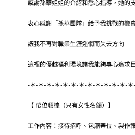
感謝孫華姐姐的介紹和悉心指導，她的
衷心感謝「孫華團隊」給予我挑戰的機
讓我不再對職業生涯迷惘而失去方向
這裡的優越福利環境讓我能夠專心追求
-＊-＊-＊-＊-＊-＊-＊-＊-＊-＊-＊-＊-＊
【 帶位領檯（只有女性名額）】
工作內容：接待招呼、包廂帶位、製作