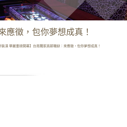
缺：來應徵，包你夢想成真！
ne重新裝潢 華麗重磅開幕】台南獨家高薪職缺：來應徵，包你夢想成真！