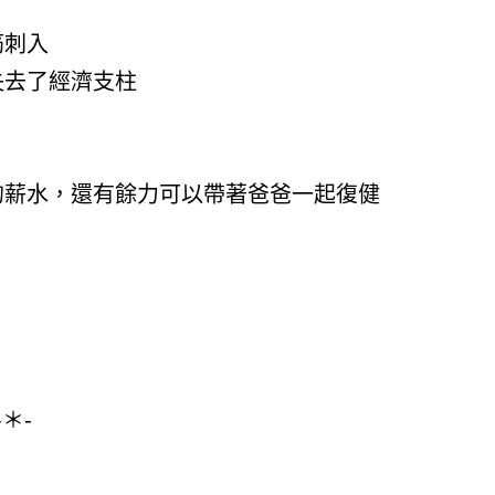
筋刺入
失去了經濟支柱
的薪水，還有餘力可以帶著爸爸一起復健
-＊-