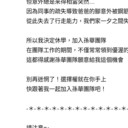
但意外總是來得相當突然…
因為同事的疏失導致爸爸的腳意外被鋼
從此失去了行走能力，我們家一夕之間
所以我決定休學，加入孫華團隊
在團隊工作的期間，不僅常常領到優渥
這都得感謝孫華團隊願意給我這個機會
別再迷惘了！選擇權就在你手上
快跟著我一起加入孫華團隊吧！
-＊-＊-＊-＊-＊-＊-＊-＊-＊-＊-＊-＊-＊
請注意～