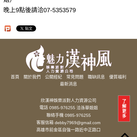
晚上9點後請洽07-5353579
首頁
關於我們
公關經紀
常見問題
職缺訊息
優質福利
最新消息
欣漢神娛樂派對人力資源公司
了
解
電話
0985-976255 洽孫華姐姐
更
聯絡手機
0985-976255
多
客服信箱
debby7969@gmail.com
高雄市前金區自強一路近中正路口