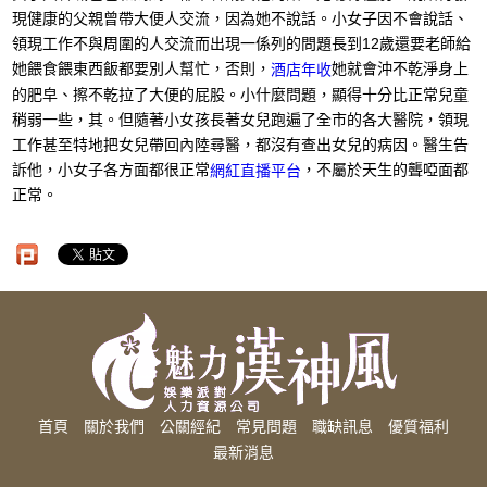
現健康的父親曾帶大便人交流，因為她不說話。小女子因不會說話、
領現工作不與周圍的人交流而出現一係列的問題長到12歲還要老師給
她餵食餵東西飯都要別人幫忙，否則，
她就會沖不乾淨身上
酒店年收
的肥皁、擦不乾拉了大便的屁股。小什麼問題，顯得十分比正常兒童
稍弱一些，其。但隨著小女孩長著女兒跑遍了全市的各大醫院，領現
工作甚至特地把女兒帶回內陸尋醫，都沒有查出女兒的病因。醫生告
訴他，小女子各方面都很正常
，不屬於天生的聾啞面都
網紅直播平台
正常。
首頁
關於我們
公關經紀
常見問題
職缺訊息
優質福利
最新消息