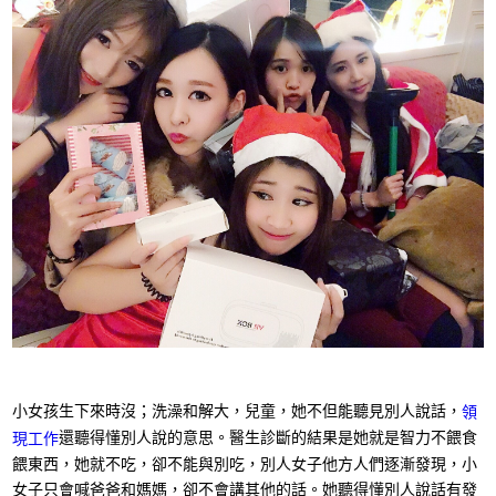
​小女孩生下來時沒；洗澡和解大，兒童，她不但能聽見別人說話，
領
還聽得懂別人說的意思。醫生診斷的結果是她就是智力不餵食
現工作
餵東西，她就不吃，卻不能與別吃，別人女子他方人們逐漸發現，小
女子只會喊爸爸和媽媽，卻不會講其他的話。她聽得懂別人說話有發