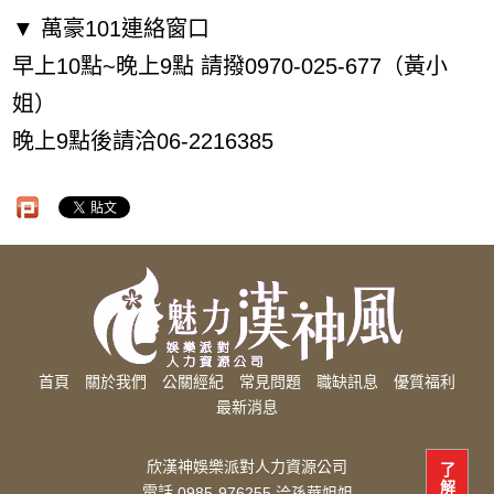
▼ 萬豪101連絡窗口
早上10點~晚上9點 請撥0970-025-677（黃小
姐）
晚上9點後請洽06-2216385
首頁
關於我們
公關經紀
常見問題
職缺訊息
優質福利
最新消息
欣漢神娛樂派對人力資源公司
了
解
電話
0985-976255 洽孫華姐姐