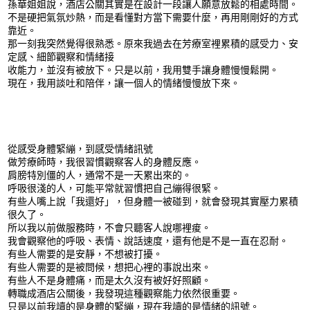
孫華姐姐說，酒店公關其實是在設計一段讓人願意放鬆的相處時間。
不是硬把氣氛炒熱，而是看懂對方當下需要什麼，再用剛剛好的方式
靠近。
那一刻我突然覺得很熟悉。原來我過去在芳療室裡累積的感受力、安
定感、細節觀察和情緒接
收能力，並沒有被放下。只是以前，我用雙手讓身體慢慢鬆開。
現在，我用談吐和陪伴，讓一個人的情緒慢慢放下來。
從感受身體緊繃，到感受情緒訊號
做芳療師時，我很習慣觀察客人的身體反應。
肩膀特別僵的人，通常不是一天累出來的。
呼吸很淺的人，可能平常就習慣把自己繃得很緊。
有些人嘴上說「我還好」，但身體一被碰到，就會發現其實壓力累積
很久了。
所以我以前做服務時，不會只聽客人說哪裡痠。
我會觀察他的呼吸、表情、說話速度，還有他是不是一直在忍耐。
有些人需要的是安靜，不想被打擾。
有些人需要的是被問候，想把心裡的事說出來。
有些人不是身體痛，而是太久沒有被好好照顧。
轉職成酒店公關後，我發現這種觀察能力依然很重要。
只是以前我讀的是身體的緊繃，現在我讀的是情緒的訊號。