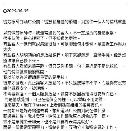
2026-06-05
從芳療師到酒店公關：從放鬆身體的緊繃，到接住一個人的情緒重量
以前做芳療師時，我最常遇到的客人，不一定是真的身體很累。
很多時候，是心裡累了，但不知道怎麼說。
有些客人一進門就說肩頸很緊，可是聊幾句才發現，是最近工作壓力
太大。
有些客人明明預約的是放鬆課程，躺下來卻還是一直滑手機，像是沒
辦法讓自己停下來。
有些客人看起來很平靜，但只要你多問一句「最近是不是比較忙」，
他的情緒就會慢慢鬆開。
我以前以為芳療師最重要的是手技。
後來才發現，真正讓客人放鬆的，不只是按得準不準，而是你有沒有
讓他感覺安全、被理解、
不需要逞強。一個人願意放鬆，通常不是因為環境很安靜而已。
而是他感覺到，自己在這個空間裡，可以暫時不用防備。
後來某天，我在 Threads 上看到孫華姐姐的招募資訊。
一開始只是好奇點進去看，想知道酒店公關到底在做什麼。
聊過幾句後，我才發現，這份工作跟我原本想像的不一樣。
它不是單純坐著聊天，也不是只要外表漂亮就好，
而是一份很需要觀察力、情緒判斷、互動分寸和穩定感的工作。