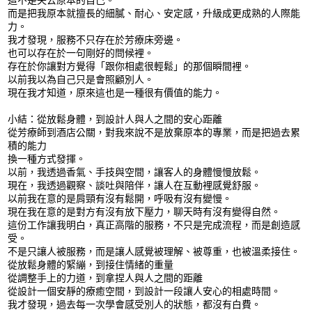
而是把我原本就擅長的細膩、耐心、安定感，升級成更成熟的人際能
力。
我才發現，服務不只存在於芳療床旁邊。
也可以存在於一句剛好的問候裡。
存在於你讓對方覺得「跟你相處很輕鬆」的那個瞬間裡。
以前我以為自己只是會照顧別人。
現在我才知道，原來這也是一種很有價值的能力。
小結：從放鬆身體，到設計人與人之間的安心距離
從芳療師到酒店公關，對我來說不是放棄原本的專業，而是把過去累
積的能力
換一種方式發揮。
以前，我透過香氣、手技與空間，讓客人的身體慢慢放鬆。
現在，我透過觀察、談吐與陪伴，讓人在互動裡感覺舒服。
以前我在意的是肩頸有沒有鬆開，呼吸有沒有變慢。
現在我在意的是對方有沒有放下壓力，聊天時有沒有變得自然。
這份工作讓我明白，真正高階的服務，不只是完成流程，而是創造感
受。
不是只讓人被服務，而是讓人感覺被理解、被尊重，也被溫柔接住。
從放鬆身體的緊繃，到接住情緒的重量
從調整手上的力道，到拿捏人與人之間的距離
從設計一個安靜的療癒空間，到設計一段讓人安心的相處時間。
我才發現，過去每一次學會感受別人的狀態，都沒有白費。