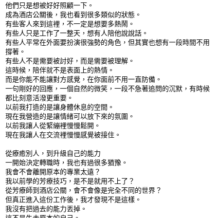
他們只是想被好好照顧一下。
成為酒店公關後，我也看到很多類似的狀態。
有些客人來到這裡，不一定是想要多熱鬧。
有些人只是工作了一整天，想有人陪他說說話。
有些人平常在外面要扮演很強勢的角色，但其實也想有一段時間不用
撐著。
有些人不是需要被討好，而是需要被理解。
這時候，陪伴就不是表面上的熱情。
而是你能不能讓對方感覺，在你面前不用一直防備。
一句剛好的回應，一個自然的微笑，一段不急著追問的沉默，有時候
都比刻意活潑更重要。
以前我打造的是讓身體休息的空間。
現在我營造的是讓情緒可以放下來的氛圍。
以前我讓人從緊繃裡慢慢鬆開。
現在我讓人在交流裡慢慢感覺被接住。
從療癒別人，到升級自己的能力
一開始決定轉職時，我也有過很多猶豫。
我會不會離開原本的專業太遠？
我以前學的芳療技巧，是不是就用不上了？
從芳療師到酒店公關，會不會像是完全不同的世界？
但真正進入這份工作後，我才發現不是這樣。
我沒有把過去的能力丟掉。
這不是失去原本的自己。