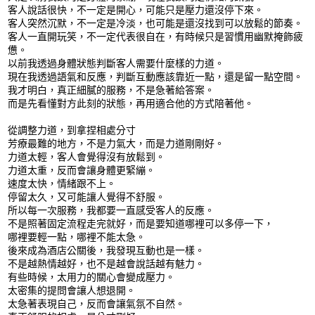
客人說話很快，不一定是開心，可能只是壓力還沒停下來。
客人突然沉默，不一定是冷淡，也可能是還沒找到可以放鬆的節奏。
客人一直開玩笑，不一定代表很自在，有時候只是習慣用幽默掩飾疲
憊。
以前我透過身體狀態判斷客人需要什麼樣的力道。
現在我透過語氣和反應，判斷互動應該靠近一點，還是留一點空間。
我才明白，真正細膩的服務，不是急著給答案。
而是先看懂對方此刻的狀態，再用適合他的方式陪著他。
從調整力道，到拿捏相處分寸
芳療最難的地方，不是力氣大，而是力道剛剛好。
力道太輕，客人會覺得沒有放鬆到。
力道太重，反而會讓身體更緊繃。
速度太快，情緒跟不上。
停留太久，又可能讓人覺得不舒服。
所以每一次服務，我都要一直感受客人的反應。
不是照著固定流程走完就好，而是要知道哪裡可以多停一下，
哪裡要輕一點，哪裡不能太急。
後來成為酒店公關後，我發現互動也是一樣。
不是越熱情越好，也不是越會說話越有魅力。
有些時候，太用力的關心會變成壓力。
太密集的提問會讓人想退開。
太急著表現自己，反而會讓氣氛不自然。