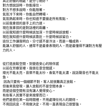
真正舒服的相處，是分寸剛好。
對方想說話時，你能接住。
對方不想多說時，你能陪著。
氣氛冷下來時，你能自然轉場。
氣氛熱起來時，你也知道不要搶走所有焦點。
以前我拿捏的是手上的力道。
現在我拿捏的是對話裡的距離。
以前我知道什麼時候該加深，什麼時候該放輕。
現在我知道什麼時候該靠近，什麼時候該留白。
這份工作讓我明白，分寸感不是冷淡，而是一種成熟。
能讓人舒服的人，通常不是最會表現的人，而是最懂得不讓對方有壓
力的人。
從打造放鬆空間，到營造安心的陪伴感
以前在芳療室裡，我很在意空間感。
燈光不能太亮，音樂不能太吵，香氣不能太濃，說話聲音也不能太
急。
因為只要有一個細節不對，客人就很難真正放鬆。
但後來我發現，讓人放鬆的不是空間本身。
而是這個空間有沒有讓人覺得安心。
有些客人其實不是來按摩而已。
他們是想在某一段時間裡，不用處理任何人的期待。
不用回訊息，不用做決定，不用一直表現自己很堅強。