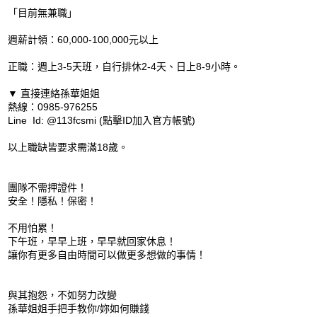
「目前無兼職」
週薪計領：60,000-100,000元以上
正職：週上3-5天班，自行排休2-4天、日上8-9小時。
▼ 直接連絡孫華姐姐
熱線：0985-976255
Line Id: @113fcsmi (點擊ID加入官方帳號)
以上職缺皆要求需滿18歲。
團隊不需押證件！
安全！隱私！保密！
不用怕累！
下午班，早早上班，早早就回家休息！
讓你有更多自由時間可以做更多想做的事情！
與其抱怨，不如努力改變
孫華姐姐手把手教你/妳如何賺錢