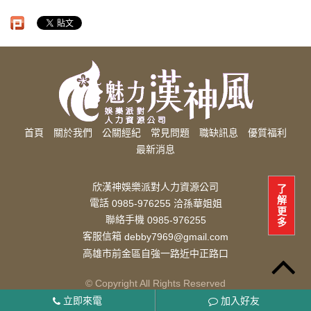
首頁
關於我們
公關經紀
常見問題
職缺訊息
優質福利
最新消息
欣漢神娛樂派對人力資源公司
了
解
電話
0985-976255 洽孫華姐姐
更
聯絡手機
0985-976255
多
客服信箱
debby7969@gmail.com
高雄市前金區自強一路近中正路口
© Copyright All Rights Reserved
立即來電
加入好友
妳可以放心的高雄經紀公司公司，如果需要在短時間內打工賺錢存取，相信酒店業經紀