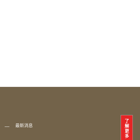
了
最新消息
解
更
多